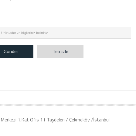
:
Ürün adet ve bilgileriniz belirtiniz
Gönder
Temizle
Merkezi 1.Kat Ofis 11 Taşdelen / Çekmeköy /İstanbul