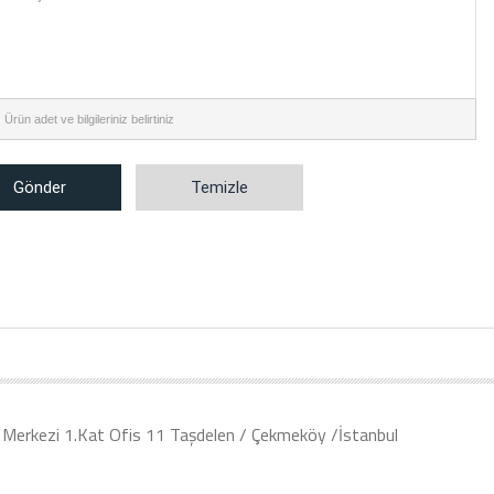
:
Ürün adet ve bilgileriniz belirtiniz
Gönder
Temizle
Merkezi 1.Kat Ofis 11 Taşdelen / Çekmeköy /İstanbul