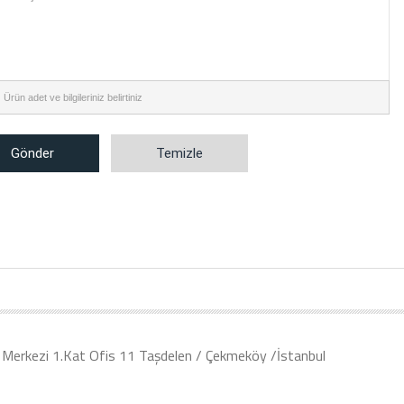
:
Ürün adet ve bilgileriniz belirtiniz
Gönder
Temizle
Merkezi 1.Kat Ofis 11 Taşdelen / Çekmeköy /İstanbul