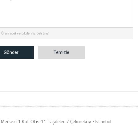
:
Ürün adet ve bilgileriniz belirtiniz
Gönder
Temizle
Merkezi 1.Kat Ofis 11 Taşdelen / Çekmeköy /İstanbul